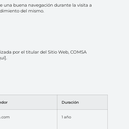
le una buena navegación durante la visita a
endimiento del mismo.
zada por el titular del Sitio Web, COMSA
uí].
edor
Duración
a.com
1 año