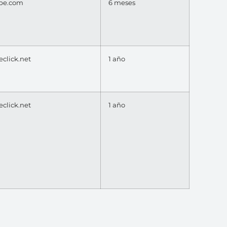
be.com
6 meses
click.net
1 año
click.net
1 año