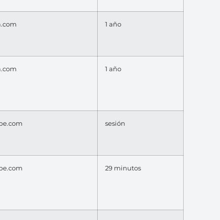
a.com
1 año
a.com
1 año
be.com
sesión
be.com
29 minutos